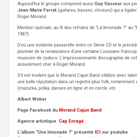
Aujourd’hui le groupe comprend aussi
Guy Vasseur
aux pe
Jean-Marie Ferrat
(guitares, basses, choeurs) qui a égale
Roger Morand.
Mention spéciale, au fil des refrains de “La limonade ?” au
1987).
D’où une évidente passerelle entre ce 3ème CD et le précéde
pionnier de la renaissance d’une certaine Louisiane francopho
musicien de zydeco. L’impressionnante discographie de cet i
assurément cher à Roger Morand.
S’il est évident que le Morand Cajun Band célèbre avec tale
une belle réputation dans un registre plus folk, notamment 
(mazurka, polka, danses en ligne et en cercle, etc
Albert Weber
Page Facebook du
Morand Cajun Band
Agence artistique
Cap Enragé
L’album “Une limonade ?” présenté
ICI
sur youtube