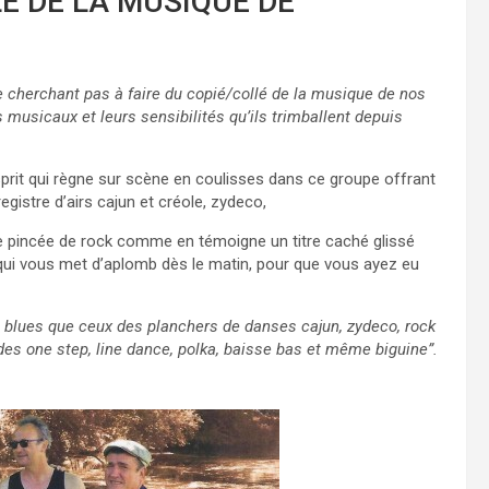
É DE LA MUSIQUE DE
 cherchant pas à faire du copié/collé de la musique de nos
musicaux et leurs sensibilités qu’ils trimballent depuis
sprit qui règne sur scène en coulisses dans ce groupe offrant
istre d’airs cajun et créole, zydeco,
ne pincée de rock comme en témoigne un titre caché glissé
 qui vous met d’aplomb dès le matin, pour que vous ayez eu
 blues que ceux des planchers de danses cajun, zydeco, rock
 des one step, line dance, polka, baisse bas et même biguine”.