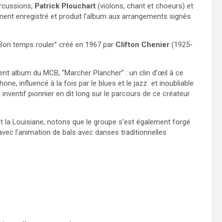
rcussions,
Patrick Plouchart
(violons, chant et choeurs) et
ment enregistré et produit l’album aux arrangements signés
 “Bon temps rouler” créé en 1967 par
Clifton Chenier
(1925-
nt album du MCB, “Marcher Plancher” : un clin d’œil à ce
ne, influencé à la fois par le blues et le jazz et inoubliable
nventif pionnier en dit long sur le parcours de ce créateur
nt la Louisiane, notons que le groupe s’est également forgé
avec l’animation de bals avec danses traditionnelles