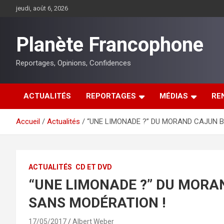
Aller
jeudi, août 6, 2026
au
contenu
Planète Francophone
Reportages, Opinions, Confidences
ACTUALITÉS
REPORTAGES
MÉDIAS
RE
Accueil
Actualités
“UNE LIMONADE ?” DU MORAND CAJUN 
ACTUALITÉS
CD ET DVD
“UNE LIMONADE ?” DU MORA
SANS MODÉRATION !
17/05/2017
Albert Weber