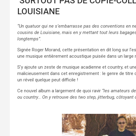
SURTOUT PAS DE COPIÉ-COLL
LOUISIANE
“Un quatuor qui ne s’embarrasse pas des conventions en ne
cousins de Louisiane, mais en y mettant tout leurs bagages 
longtemps”.
Signée Roger Morand, cette présentation en dit long sur l’e
une musique entièrement acoustique puisée dans un large reg
S’y ajoute un zeste de musique acadienne et country, et u
malicieusement dans cet enregistrement : le genre de titre
un réveil quelque peut difficile !
Ce nouvel album a largement de quoi ravir
“les amateurs de
ou country… On y retrouve des two step, jitterbug, côtoyant