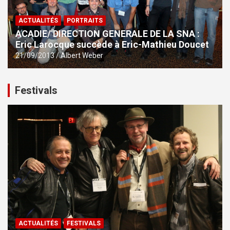
ACTUALITÉS
PORTRAITS
ACADIE/ DIRECTION GENERALE DE LA SNA :
Eric Larocque succède à Eric-Mathieu Doucet
21/09/2013
Albert Weber
Festivals
ACTUALITÉS
FESTIVALS