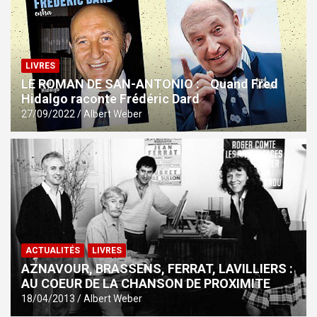
LIVRES
LE ROMAN DE SAN-ANTONIO : Quand Fred
Hidalgo raconte Frédéric Dard
27/09/2022
Albert Weber
ACTUALITÉS
LIVRES
AZNAVOUR, BRASSENS, FERRAT, LAVILLIERS :
AU COEUR DE LA CHANSON DE PROXIMITE
18/04/2013
Albert Weber