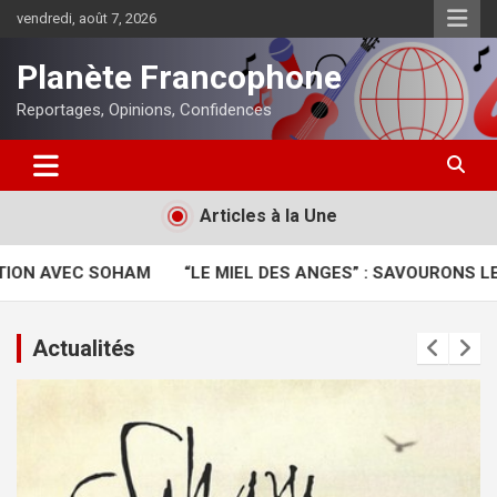
Aller
vendredi, août 7, 2026
au
contenu
Planète Francophone
Reportages, Opinions, Confidences
Articles à la Une
SOHAM
“LE MIEL DES ANGES” : SAVOURONS LE NOUVEL A
Actualités