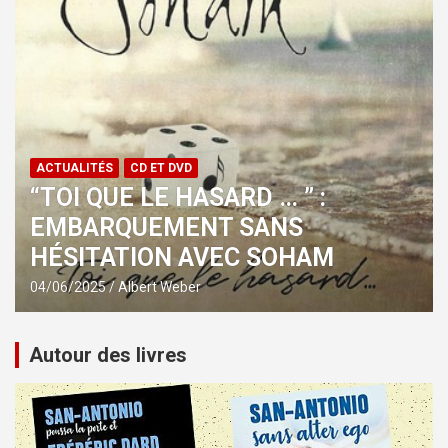
ACTUALITÉS
CD ET DVD
“LE MIEL DES ANGES” :
SAVOURONS LE NOUVEL ALBUM
D’ALCAZ
17/05/2025
Albert Weber
Autour des livres