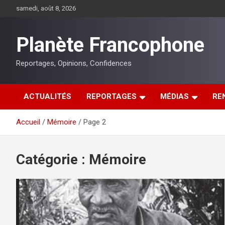
Aller
samedi, août 8, 2026
au
contenu
Planète Francophone
Reportages, Opinions, Confidences
ACTUALITÉS
REPORTAGES
MÉDIAS
RE
Accueil
Mémoire
Page 2
Catégorie :
Mémoire