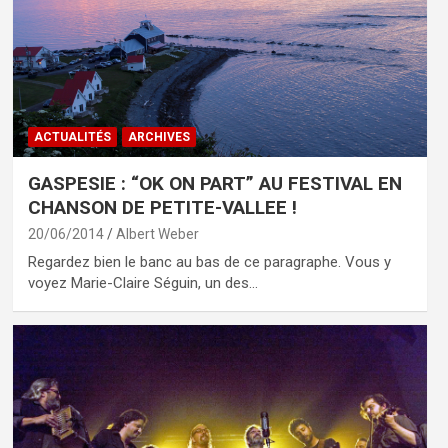
ACTUALITÉS
ARCHIVES
GASPESIE : “OK ON PART” AU FESTIVAL EN
CHANSON DE PETITE-VALLEE !
20/06/2014
Albert Weber
Regardez bien le banc au bas de ce paragraphe. Vous y
voyez Marie-Claire Séguin, un des…