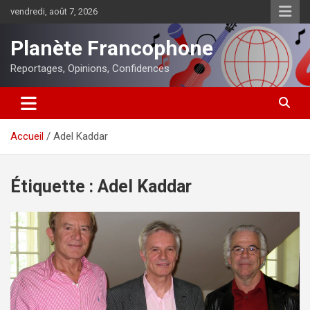
Aller
vendredi, août 7, 2026
au
contenu
Planète Francophone
Reportages, Opinions, Confidences
Accueil
Adel Kaddar
Étiquette :
Adel Kaddar