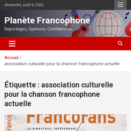
Aller
dimanche, août 9, 2026
au
contenu
Planète Francophone
Reportages, Opinions, Confidences
Accueil
association culturelle pour la chanson francophone actuelle
Étiquette :
association culturelle
pour la chanson francophone
actuelle