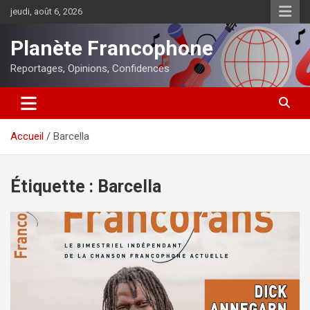
Aller
jeudi, août 6, 2026
au
contenu
Planète Francophone
Reportages, Opinions, Confidences
Accueil
Barcella
Étiquette :
Barcella