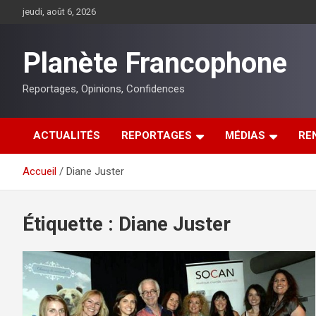
Aller
jeudi, août 6, 2026
au
contenu
Planète Francophone
Reportages, Opinions, Confidences
ACTUALITÉS
REPORTAGES
MÉDIAS
RE
Accueil
Diane Juster
Étiquette :
Diane Juster