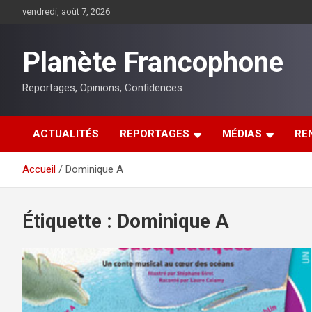
Aller
vendredi, août 7, 2026
au
contenu
Planète Francophone
Reportages, Opinions, Confidences
ACTUALITÉS
REPORTAGES
MÉDIAS
RE
Accueil
Dominique A
Étiquette :
Dominique A