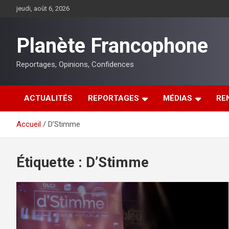
Aller
jeudi, août 6, 2026
au
contenu
Planète Francophone
Reportages, Opinions, Confidences
ACTUALITÉS
REPORTAGES
MÉDIAS
RE
Accueil
D’Stimme
Étiquette :
D’Stimme