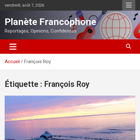
Aller
vendredi, août 7, 2026
au
contenu
Planète Francophone
Reportages, Opinions, Confidences
Accueil
François Roy
Étiquette :
François Roy