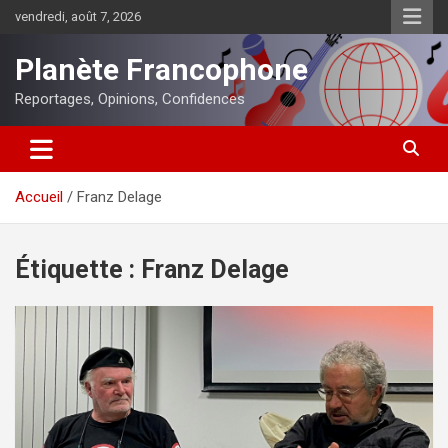
Aller
vendredi, août 7, 2026
au
contenu
Planète Francophone
Reportages, Opinions, Confidences
Accueil
Franz Delage
Étiquette :
Franz Delage