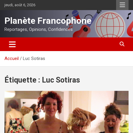
Aller
jeudi, août 6, 2026
au
contenu
Planète Francophone
Reportages, Opinions, Confidences
Accueil
Luc Sotiras
Étiquette :
Luc Sotiras