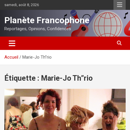
Aller
samedi, août 8, 2026
au
contenu
Planète Francophone
Reportages, Opinions, Confidences
Accueil
Marie-Jo Th”rio
Étiquette :
Marie-Jo Th”rio