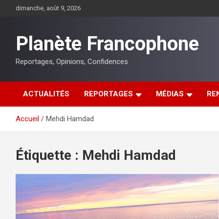
Aller
dimanche, août 9, 2026
au
contenu
Planète Francophone
Reportages, Opinions, Confidences
ACTUALITÉS
REPORTAGES
MÉDIAS
RE
Accueil
Mehdi Hamdad
Étiquette :
Mehdi Hamdad