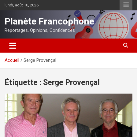
Aller
lundi, août 10, 2026
au
contenu
Planète Francophone
Reportages, Opinions, Confidences
Accueil
Serge Provençal
Étiquette :
Serge Provençal