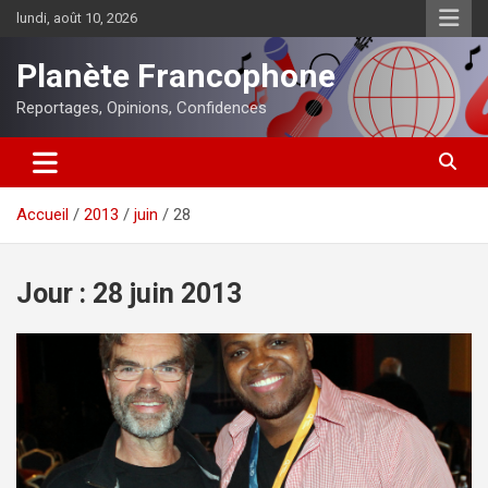
Aller
lundi, août 10, 2026
au
contenu
Planète Francophone
Reportages, Opinions, Confidences
Accueil
2013
juin
28
Jour :
28 juin 2013