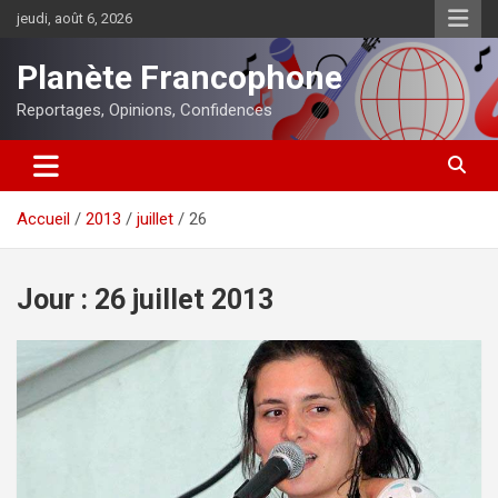
Aller
jeudi, août 6, 2026
au
contenu
Planète Francophone
Reportages, Opinions, Confidences
Accueil
2013
juillet
26
Jour :
26 juillet 2013