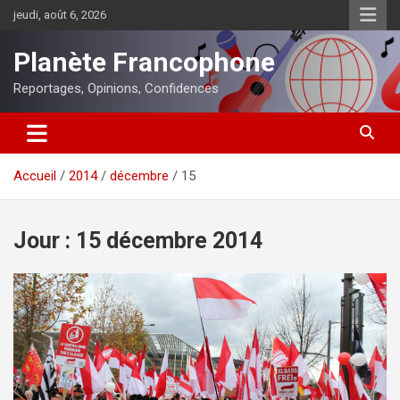
Aller
jeudi, août 6, 2026
au
contenu
Planète Francophone
Reportages, Opinions, Confidences
Accueil
2014
décembre
15
Jour :
15 décembre 2014