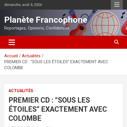
Aller
dimanche, août 9, 2026
au
contenu
Planète Francophone
Reportages, Opinions, Confidences
Accueil
Actualités
PREMIER CD : “SOUS LES ÉTOILES” EXACTEMENT AVEC
COLOMBE
ACTUALITÉS
PREMIER CD : “SOUS LES
ÉTOILES” EXACTEMENT AVEC
COLOMBE