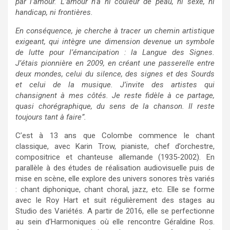
par l’amour. L’amour n’a ni couleur de peau, ni sexe, ni
handicap, ni frontières.
En conséquence, je cherche à tracer un chemin artistique
exigeant, qui intègre une dimension devenue un symbole
de lutte pour l’émancipation : la Langue des Signes.
J’étais pionnière en 2009, en créant une passerelle entre
deux mondes, celui du silence, des signes et des Sourds
et celui de la musique. J’invite des artistes qui
chansignent à mes côtés. Je reste fidèle à ce partage,
quasi chorégraphique, du sens de la chanson. Il reste
toujours tant à faire”.
C’est à 13 ans que Colombe commence le chant
classique, avec Karin Trow, pianiste, chef d’orchestre,
compositrice et chanteuse allemande (1935-2002). En
parallèle à des études de réalisation audiovisuelle puis de
mise en scène, elle explore des univers sonores très variés
: chant diphonique, chant choral, jazz, etc. Elle se forme
avec le Roy Hart et suit régulièrement des stages au
Studio des Variétés. A partir de 2016, elle se perfectionne
au sein d’Harmoniques où elle rencontre Géraldine Ros.