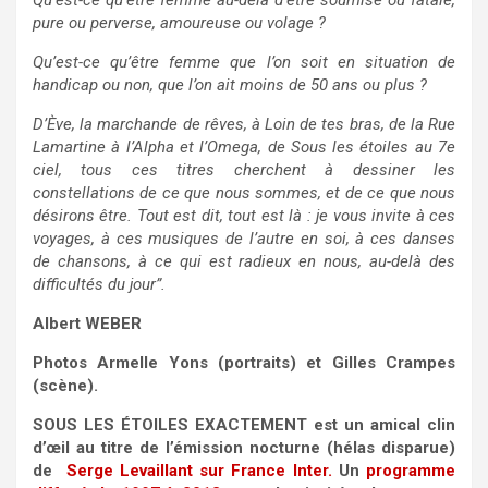
Qu’est-ce qu’être femme au-delà d’être soumise ou fatale,
pure ou perverse, amoureuse ou volage ?
Qu’est-ce qu’être femme que l’on soit en situation de
handicap ou non, que l’on ait moins de 50 ans ou plus ?
D’Ève, la marchande de rêves, à Loin de tes bras, de la Rue
Lamartine à l’Alpha et l’Omega, de Sous les étoiles au 7e
ciel, tous ces titres cherchent à dessiner les
constellations de ce que nous sommes, et de ce que nous
désirons être. Tout est dit, tout est là : je vous invite à ces
voyages, à ces musiques de l’autre en soi, à ces danses
de chansons, à ce qui est radieux en nous, au-delà des
difficultés du jour”.
Albert WEBER
Photos Armelle Yons (portraits) et Gilles Crampes
(scène).
SOUS LES ÉTOILES EXACTEMENT est un amical clin
d’œil au titre de l’émission nocturne (hélas disparue)
de
Serge Levaillant sur France Inter.
Un
programme