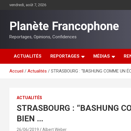
Aller
vendredi, août 7, 2026
au
contenu
Planète Francophone
Reportages, Opinions, Confidences
ACTUALITÉS
REPORTAGES
MÉDIAS
RE
Accueil
Actualités
STRASBOURG : “BASHUNG COMME UN ÉCH
ACTUALITÉS
STRASBOURG : “BASHUNG CO
BIEN …
26/06/2019
Albert Weber