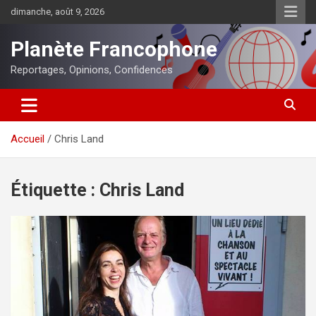
Aller
dimanche, août 9, 2026
au
contenu
Planète Francophone
Reportages, Opinions, Confidences
Accueil
Chris Land
Étiquette :
Chris Land