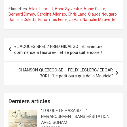
Étiquettes:
Allain Leprest
,
Anne Sylvestre
,
Annie Claire
,
Bernard Dimey
,
Caroline Allonzo
,
Chris Land
,
Claude Nougaro
,
Daniella Coletta
,
Forum Léo Ferré
,
JeHan
,
Nathalie Miravette
Navigation
« JACQUES BREL / FRED HIDALGO : «L’aventure
de
commence à l’aurore»… et se poursuit encore !
l’article
CHANSON QUEBECOISE – FELIX LECLERC/ EDGAR
BORI : “Le petit ours gris de la Mauricie”
Derniers articles
“TOI QUE LE HASARD … ” :
EMBARQUEMENT SANS HÉSITATION
AVEC SOHAM