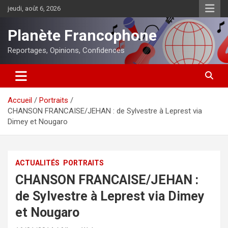
Aller
jeudi, août 6, 2026
au
contenu
Planète Francophone
Reportages, Opinions, Confidences
Accueil
Portraits
CHANSON FRANCAISE/JEHAN : de Sylvestre à Leprest via
Dimey et Nougaro
ACTUALITÉS
PORTRAITS
CHANSON FRANCAISE/JEHAN :
de Sylvestre à Leprest via Dimey
et Nougaro