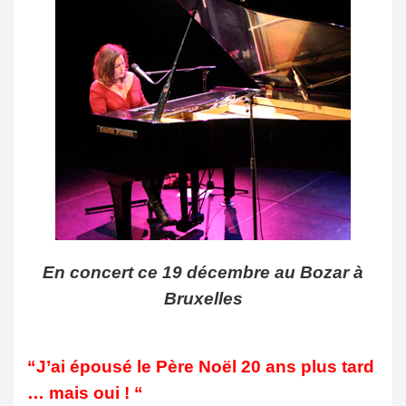
En concert ce 19 décembre au Bozar à
Bruxelles
“J’ai épousé le Père Noël 20 ans plus tard
… mais oui ! “