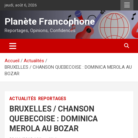
Aller
jeudi, août 6, 2026
au
contenu
Planète Francophone
Reportages, Opinions, Confidences
Accueil
Actualités
BRUXELLES / CHANSON QUEBECOISE : DOMINICA MEROLA AU
BOZAR
ACTUALITÉS
REPORTAGES
BRUXELLES / CHANSON
QUEBECOISE : DOMINICA
MEROLA AU BOZAR