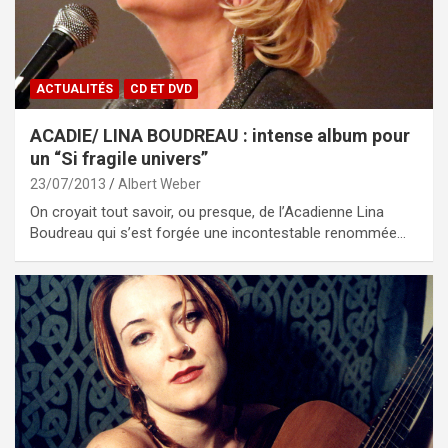
ACTUALITÉS
CD ET DVD
ACADIE/ LINA BOUDREAU : intense album pour
un “Si fragile univers”
23/07/2013
Albert Weber
On croyait tout savoir, ou presque, de l’Acadienne Lina
Boudreau qui s’est forgée une incontestable renommée…