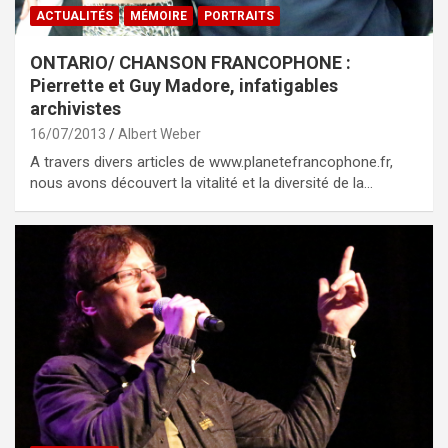
ACTUALITÉS
MÉMOIRE
PORTRAITS
ONTARIO/ CHANSON FRANCOPHONE :
Pierrette et Guy Madore, infatigables
archivistes
16/07/2013
Albert Weber
A travers divers articles de www.planetefrancophone.fr,
nous avons découvert la vitalité et la diversité de la…