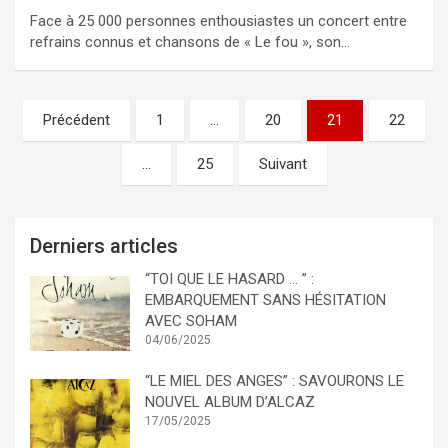
Face à 25 000 personnes enthousiastes un concert entre
refrains connus et chansons de « Le fou », son…
Pagination
Précédent
1
…
20
21
22
des
…
25
Suivant
publications
Derniers articles
“TOI QUE LE HASARD … ” :
EMBARQUEMENT SANS HÉSITATION
AVEC SOHAM
04/06/2025
“LE MIEL DES ANGES” : SAVOURONS LE
NOUVEL ALBUM D’ALCAZ
17/05/2025